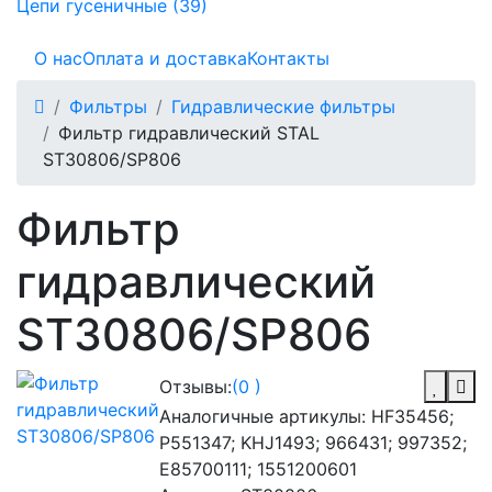
Цепи гусеничные (39)
О нас
Оплата и доставка
Контакты
Фильтры
Гидравлические фильтры
Фильтр гидравлический STAL
ST30806/SP806
Фильтр
гидравлический
ST30806/SP806
Отзывы:
(0 )
Аналогичные артикулы:
HF35456;
P551347; KHJ1493; 966431; 997352;
E85700111; 1551200601