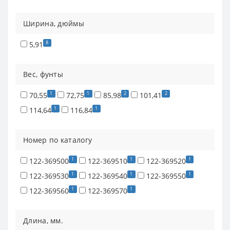
Натяжители гусеницы (22)
Ширина, дюймы
Цепи гусеничные (39)
8
5,91
Вес, фунты
1
1
2
2
70,55
72,75
85,98
101,41
1
1
114,64
116,84
Номер по каталогу
1
1
1
122-369500
122-369510
122-369520
1
1
1
122-369530
122-369540
122-369550
1
1
122-369560
122-369570
Длина, мм.