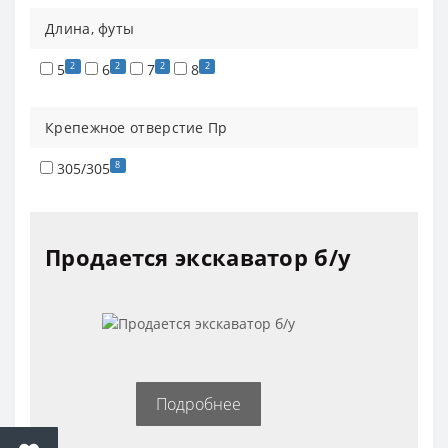
Длина, футы
2
2
2
2
5
6
7
8
Крепежное отверстие Пр
8
305/305
Продается экскаватор б/у
Подробнее