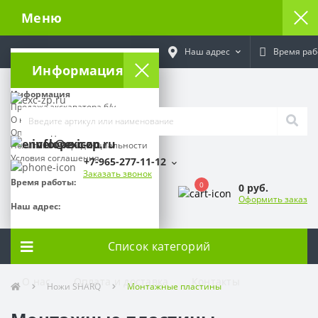
Меню
Наш адрес
Время раб
Информация
Информация
Продажа экскаватора б/у
О нас
Оплата и доставка
info@exc-zp.ru
Политика конфиденциальности
Условия соглашения
+7-965-277-11-12
Заказать звонок
Время работы:
0
0 руб.
Оформить заказ
Наш адрес:
Список категорий
О нас
Оплата и доставка
Контакты
Ножи SHARQ
Монтажные пластины