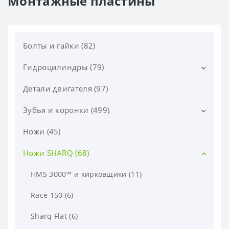
Монтажные пластины
Болты и гайки (82)
Гидроцилиндры (79)
Детали двигателя (97)
Гидроцилиндры CATERPILLAR (6)
Гидроцилиндры DOOSAN (11)
Зубья и коронки (499)
Гидроцилиндры HITACHI (16)
Ножи (45)
Адаптеры (87)
Гидроцилиндры HYUNDAI (26)
Бокорезы (49)
Ножи SHARQ (68)
Гидроцилиндры KOMATSU (14)
Защиты (38)
HMS 3000™ и кирковщики (11)
Гидроцилиндры VOLVO (6)
Зубья (52)
Race 150 (6)
Коронки (167)
Sharq Flat (6)