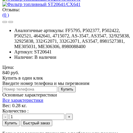
Отзывы:
(0 )
Аналогичные артикулы:
FF5795, P502377, P502422,
P502521, 4642641, 4715072, AS-3547, AS3547, 32/925838,
32925838, 332/G2071, 332G2071, AS3547, 8981527381,
ME305031, ME306306, 8980088400
Артикул:
ST20641
Наличие:
В наличии
Цена:
840 руб.
Купить в один клик
Введите номер телефона и мы перезвоним
Купить
Основные характеристики
Все характеристики
Вес:
0.28 кг.
Количество :
-
+
Купить
Быстрый заказ