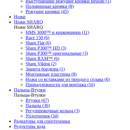
Выступающие режущие кромки Bruxite (1)
Половинные кромки (8)
Режущие кромки (45)
Ножи
Ножи SHARQ
Ножи SHARQ
HMS 3000™ и кирковщики (11)
Race 150 (6)
Sharq Flat (6)
Sharq P300™ HD (3)
Sharq P300™ оригинальные (3)
Sharq RAM™ (6)
Sharq Viking (2)
Защита бордюра (1)
Монтажные пластины (8)
Ножи со вставками из твердого сплава (6)
Принадлежности для монтажа (16)
Пальцы-Втулки
Пальцы-Втулки
Втулки (67)
Пальцы (36)
Регулировочные кольца (3)
Уплотнения (34)
Радиаторы для спецтехники
Редукторы хода