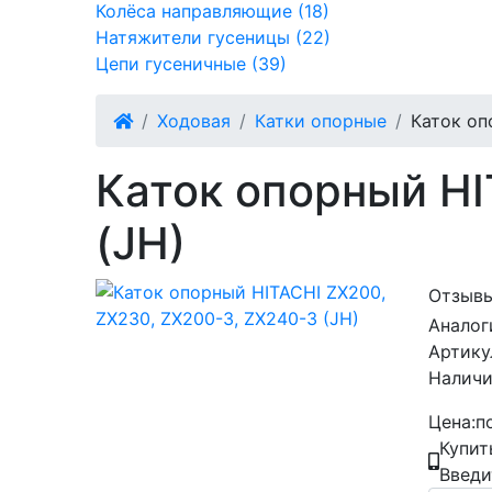
Колёса направляющие (18)
Натяжители гусеницы (22)
Цепи гусеничные (39)
Ходовая
Катки опорные
Каток оп
Каток опорный HI
(JH)
Отзывы
Аналог
Артику
Наличи
Цена:
п
Купит
Введи