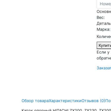
Основн
Вес:
Деталь
Марка:
Количе
Купит
Если у
обратн
Заказа
Обзор товара
Характеристики
Отзывов (0)
По
Каток опорный HITACHI ZX200, ZX230, ZX200