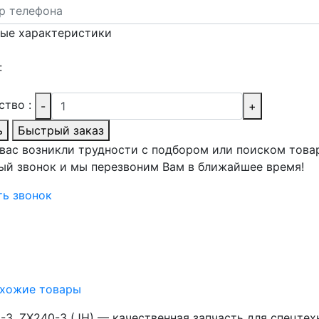
ые характеристики
:
ство :
-
+
ь
Быстрый заказ
 вас возникли трудности с подбором или поиском това
ый звонок и мы перезвоним Вам в ближайшее время!
ть звонок
хожие товары
-3, ZX240-3 (JH) — качественная запчасть для спецте