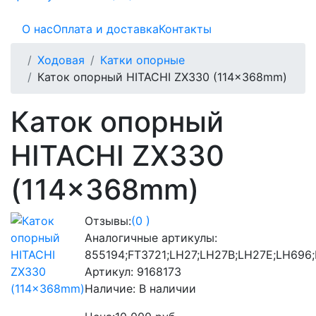
О нас
Оплата и доставка
Контакты
Ходовая
Катки опорные
Каток опорный HITACHI ZX330 (114x368mm)
Каток опорный
HITACHI ZX330
(114x368mm)
Отзывы:
(0 )
Аналогичные артикулы:
855194;FT3721;LH27;LH27B;LH27E;LH696
Артикул:
9168173
Наличие:
В наличии