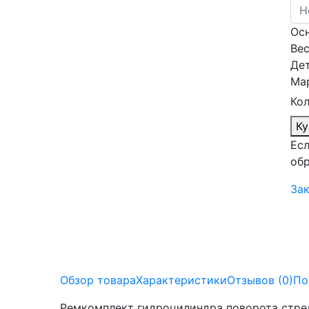
Ос
Вес
Дет
Ма
Кол
Ку
Есл
обр
Зак
Обзор товара
Характеристики
Отзывов (0)
По
Ремкомплект гидроцилиндра поворота стре