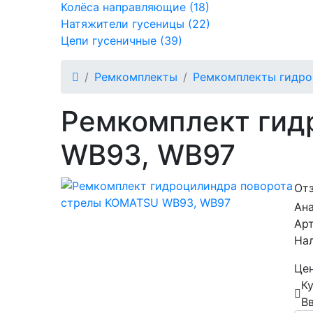
Колёса направляющие (18)
Натяжители гусеницы (22)
Цепи гусеничные (39)
Ремкомплекты
Ремкомплекты гидро
Ремкомплект гид
WB93, WB97
От
Ана
Ар
На
Цен
К
В