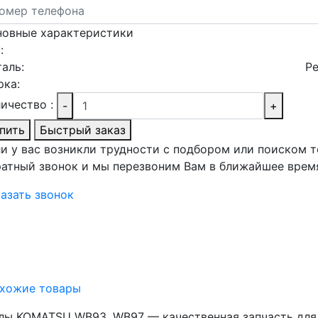
новные характеристики
:
аль:
Р
рка:
ичество :
-
+
пить
Быстрый заказ
и у вас возникли трудности с подбором или поиском т
атный звонок и мы перезвоним Вам в ближайшее врем
азать звонок
хожие товары
лы KOMATSU WB93, WB97 — качественная запчасть для