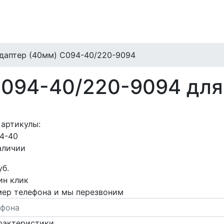
даптер (40мм) C094-40/220-9094
C094-40/220-9094 для
 артикулы:
4-40
аличии
уб.
ин клик
мер телефона и мы перезвоним
рактеристики