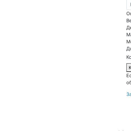
О
В
Д
М
М
Д
К
Е
о
З