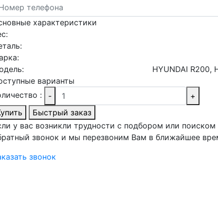
сновные характеристики
ес:
еталь:
арка:
одель:
HYUNDAI R200, 
оступные варианты
оличество :
-
+
Купить
Быстрый заказ
сли у вас возникли трудности с подбором или поиском
братный звонок и мы перезвоним Вам в ближайшее вре
аказать звонок