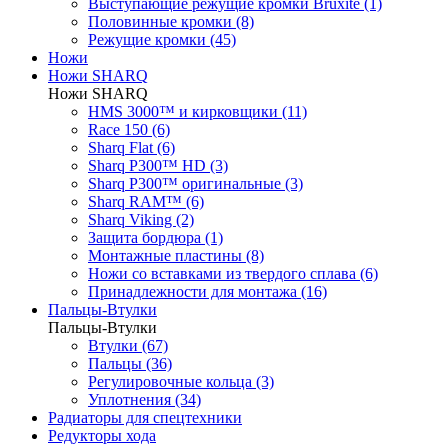
Выступающие режущие кромки Bruxite (1)
Половинные кромки (8)
Режущие кромки (45)
Ножи
Ножи SHARQ
Ножи SHARQ
HMS 3000™ и кирковщики (11)
Race 150 (6)
Sharq Flat (6)
Sharq P300™ HD (3)
Sharq P300™ оригинальные (3)
Sharq RAM™ (6)
Sharq Viking (2)
Защита бордюра (1)
Монтажные пластины (8)
Ножи со вставками из твердого сплава (6)
Принадлежности для монтажа (16)
Пальцы-Втулки
Пальцы-Втулки
Втулки (67)
Пальцы (36)
Регулировочные кольца (3)
Уплотнения (34)
Радиаторы для спецтехники
Редукторы хода