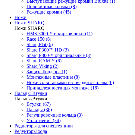
Выступающие режущие кромки Bruxite (1)
Половинные кромки (8)
Режущие кромки (45)
Ножи
Ножи SHARQ
Ножи SHARQ
HMS 3000™ и кирковщики (11)
Race 150 (6)
Sharq Flat (6)
Sharq P300™ HD (3)
Sharq P300™ оригинальные (3)
Sharq RAM™ (6)
Sharq Viking (2)
Защита бордюра (1)
Монтажные пластины (8)
Ножи со вставками из твердого сплава (6)
Принадлежности для монтажа (16)
Пальцы-Втулки
Пальцы-Втулки
Втулки (67)
Пальцы (36)
Регулировочные кольца (3)
Уплотнения (34)
Радиаторы для спецтехники
Редукторы хода