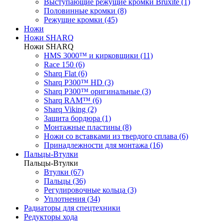
Выступающие режущие кромки Bruxite (1)
Половинные кромки (8)
Режущие кромки (45)
Ножи
Ножи SHARQ
Ножи SHARQ
HMS 3000™ и кирковщики (11)
Race 150 (6)
Sharq Flat (6)
Sharq P300™ HD (3)
Sharq P300™ оригинальные (3)
Sharq RAM™ (6)
Sharq Viking (2)
Защита бордюра (1)
Монтажные пластины (8)
Ножи со вставками из твердого сплава (6)
Принадлежности для монтажа (16)
Пальцы-Втулки
Пальцы-Втулки
Втулки (67)
Пальцы (36)
Регулировочные кольца (3)
Уплотнения (34)
Радиаторы для спецтехники
Редукторы хода