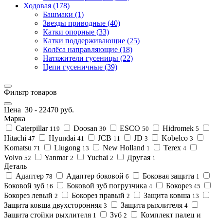
Ходовая (178)
Башмаки (1)
Звезды приводные (40)
Катки опорные (33)
Катки поддерживающие (25)
Колёса направляющие (18)
Натяжители гусеницы (22)
Цепи гусеничные (39)
Фильтр товаров
Цена
30
-
22470
руб.
Марка
Caterpillar
Doosan
ESCO
Hidromek
119
30
50
5
Hitachi
Hyundai
JCB
JD
Kobelco
47
41
11
3
3
Komatsu
Liugong
New Holland
Terex
71
13
1
4
Volvo
Yanmar
Yuchai
Другая
52
2
2
1
Деталь
Адаптер
Адаптер боковой
Боковая защита
78
6
1
Боковой зуб
Боковой зуб погрузчика
Бокорез
16
4
45
Бокорез левый
Бокорез правый
Защита ковша
2
2
13
Защита ковша двухсторонняя
Защита рыхлителя
3
4
Защита стойки рыхлителя
Зуб
Комплект палец и
1
2