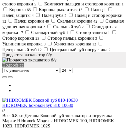
стопор коронки
Комплект пальцев и стопоров коронки
5
1
Коронка
Коронка рыхлителя
Палец
65
15
1
Палец защиты
Палец зуба
Палец и стопор коронки
4
2
Палец коронки
Скальная коронка
Скальная
12
49
42
удлиненная коронка
Скальный зуб
Стандартная
2
2
коронка
Стандартный зуб
Стопор защиты
17
1
1
Стопор коронки
Стопор пальца коронки
23
3
Удлиненная коронка
Усиленная коронка
8
12
Центральный зуб
Центральный зуб погрузчика
12
2
Продается экскаватор б/у
Подробнее
HIDROMEK Боковой зуб 810-10630
0
Вес:
6.8 кг.
Деталь:
Боковой зуб экскаватора-погрузчика
Марка:
Hidromek
Модель:
HIDROMEK 100, HIDROMEK
102B, HIDROMEK 102S